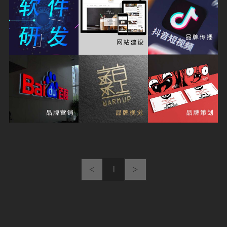
<
1
>