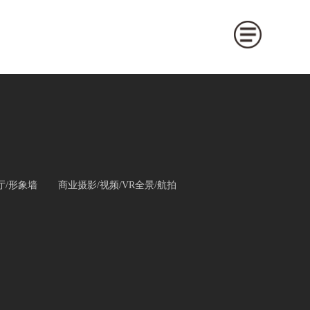
厅/形象墙
商业摄影/视频/VR全景/航拍