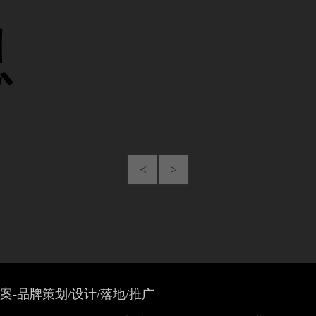
息
<
>
案-品牌策划/设计/落地/推广