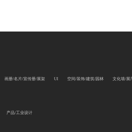
画册/名片/宣传册/展架
UI
空间/装饰/建筑/园林
文化墙/展
产品/工业设计