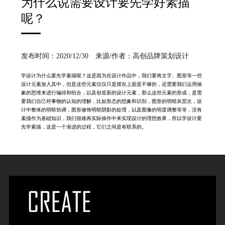
为什么说需要设计要先学好素描
呢？
发布时间：2020/12/30 来源/作者：高创品牌策划设计
学设计为什么要先学素描呢？这是因为在设计作品中，我们要将文字、图形等一些
设计元素放入其中，但是这些元素仅仅只是摆在上面是不够的，还需要我们运用抽
象的思维来进行编排和组合，以及创造新的设计元素，那么这些元素的形成，是需
要我们自己对事物的认知的理解，比如形态的想象和识别，图形的明暗灰层次，设
计中整体的明暗协调，图形修饰明暗阴影的处理，以及图像的明度调整等等，没有
素描作为基础知识，我们很难再实际操作中来实现设计的理想效果，所以学设计要
先学素描，这是一个渐进的过程，它们之间是有联系的。