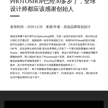
PHOTOSHOP已经30多岁了，全球
设计师都应该感谢创始人
发布时间：2020/12/28 来源/作者：高创品牌策划设计
相信没有哪个设计师不认识photoshop的吧，它是一款强大的设计软件，强大到让设
计师们几乎通过它，就能谋得一份非常体面的工作。利用PHOTOshop的强大功能，
您可以在图片上为所欲为，及时是水平再高的设计师，工作当中也是离不开它的。
1987年，还在读博士的托马斯·诺尔在苹果机上开发了一个显示灰阶图像的小程序
Display，他的哥哥约翰·诺尔给弟弟提出了建议，将这个程序变成一个能够处理数字
图像的程序，两人因此打造出了PhotoShop这个应用，首发于1990年2月19日。
随后的故事似乎就顺理成章了，PhotoShop不断迭代，30年来几乎每年发布一个新
版本，这个软件也变成了全球设计行业最重要的基础软件之一。
不说专业设计师了，每个对图像处理感兴趣的人似乎都绕不开PS这个软件。
时至今日，PS已经不只是一个软件那么简单了，PS甚至成为一种文化，我们的日常
生活中都会用到PS这个词了。