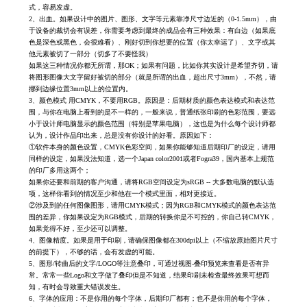
式，容易发虚。
2、出血。如果设计中的图片、图形、文字等元素靠净尺寸边近的（0-1.5mm），由
于设备的裁切会有误差，你需要考虑到最终的成品会有三种效果：有白边（如果底
色是深色或黑色，会很难看）、刚好切到你想要的位置（你太幸运了）、文字或其
他元素被切了一部分（切多了不要怪我）
如果这三种情况你都无所谓，那OK；如果有问题，比如你其实设计是希望齐切，请
将图形图像大文字留好被切的部分（就是所谓的出血，超出尺寸3mm），不然，请
挪到边缘位置3mm以上的位置内。
3、颜色模式 用CMYK，不要用RGB。原因是：后期材质的颜色表达模式和表达范
围，与你在电脑上看到的是不一样的，一般来说，普通纸张印刷的色彩范围，要远
小于设计师电脑显示的颜色范围（特别是苹果电脑），这也是为什么每个设计师都
认为，设计作品印出来，总是没有你设计的好看。原因如下：
①软件本身的颜色设置，CMYK色彩空间，如果你能够知道后期印厂的设定，请用
同样的设定，如果没法知道，选一个Japan color2001或者Fogra39，国内基本上规范
的印厂多用这两个；
如果你还要和前期的客户沟通，请将RGB空间设定为sRGB -- 大多数电脑的默认选
项，这样你看到的情况至少和他在一个模式里面，相对更接近。
②涉及到的任何图像图形，请用CMYK模式；因为RGB和CMYK模式的颜色表达范
围的差异，你如果设定为RGB模式，后期的转换你是不可控的，你自己转CMYK，
如果觉得不好，至少还可以调整。
4、图像精度。如果是用于印刷，请确保图像都在300dpi以上（不缩放原始图片尺寸
的前提下），不够的话，会有发虚的可能。
5、图形/转曲后的文字/LOGO等注意叠印，可通过视图-叠印预览来查看是否有异
常。常常一些Logo和文字做了叠印但是不知道，结果印刷未检查最终效果可想而
知，有时会导致重大错误发生。
6、字体的应用：不是你用的每个字体，后期印厂都有；也不是你用的每个字体，