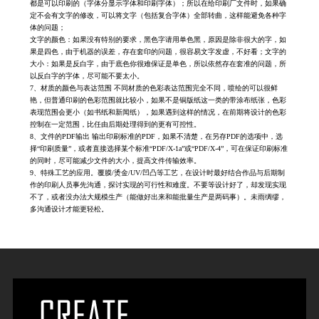
都是可以印刷的（字体分显示字体和印刷字体）；所以在给印刷厂文件时，如果确
定不会有文字的修改，可以将文字（包括复合字体）全部转曲，这样能避免各种字
体的问题；
文字的颜色：如果没有特别的要求，黑色字请用单色黑，原因是除非很大的字，如
果是四色，由于机器的误差，存在套印的问题，很容易文字发虚，不好看；文字的
大小：如果是反白字，由于底色你很难保证是单色，所以依然存在套准的问题，所
以反白字的字体，尽可能不要太小。
7、材质的颜色与表达范围 不同材质的色彩表达范围完全不同，喷绘的可以很鲜
艳，但普通印刷的色彩范围就比较小，如果不是铜版纸这一类的带涂布纸张，色彩
表现范围会更小（如书纸和新闻纸），如果遇到这样的情况，在前期将设计的色彩
控制在一定范围，比任由后期处理得到的更有可控性。
8、文件的PDF输出 输出印刷标准的PDF，如果不清楚，在另存PDF的选项中，选
择“印刷质量”，或者直接选择某个标准“PDF/X-1a”或“PDF/X-4”，可在保证印刷标准
的同时，尽可能减少文件的大小，提高文件传输效率。
9、特殊工艺的应用。覆膜/烫金/UV/凹凸等工艺，在设计时最好结合作品与后期制
作的印刷人员事先沟通，探讨实现的可行性和难度。不要等设计好了，却发现实现
不了，或者没办法大规模生产（能做好出来和能批量生产是两码事）。未雨绸缪，
多沟通设计才能更轻松。