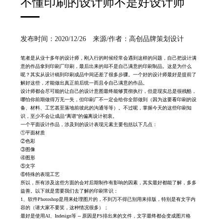
不懂印刷的设计师不是好设计师
发布时间：2020/12/26 来源/作者：高创品牌策划设计
笔者是从业十多年的设计师，刚入行的时候经常会遇到这样的问题，自己把设计满
意的作品拿到印刷厂印刷，最后出来的却不是自己满意的印刷制品。这是为什么
呢？其实从设计稿到印刷成品中间还差了很多步骤。一个好的设计师最好是提前了
解好这些，才能做出真正前后统一而且令自己满意的作品。
设计师都会尽可能的让自己的设计意图最终能够贯彻执行，但是现实总是很残酷，
哪怕你前期做得万无一失，但印刷厂不一定会给你全部做到（因为这要看印刷的设
备、材料、工艺甚至落地前彼此的沟通等等）。不过呢，掌握今天的这些印刷知
识，至少不会让成品“离谱”的偏离设计初衷。
一个平面设计作品，涉及到的设计表现元素主要包括以下几点：
①平面材质
②色彩
③图像
④图形
⑤文字
⑥特殊的表现工艺
所以，所有涉及这些方面的会对后期制作有影响的因素，其实最好都能了解，多多
益善。以下就是需要我们去了解的印刷常识：
1、软件Photoshop是用来处理图片的，不到万不得已别用来排版，特别是有文字内
容的（请大家不要笑，这种情况很多）；
最好是使用AI、Indesign等 -- 原因是PS排出来的文件，文字最终都会变成图片格