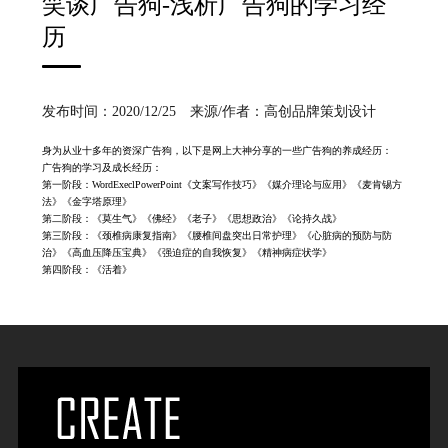
笑谈广告狗-浅析广告狗的学习经
历
发布时间：2020/12/25 来源/作者：高创品牌策划设计
身为从业十多年的资深广告狗，以下是网上大神分享的一些广告狗的养成经历：
广告狗的学习及成长经历：
第一阶段：WordExeclPowerPoint《文案写作技巧》《媒介理论与应用》《麦肯锡方
法》《金字塔原理》
第二阶段：《莫生气》《佛经》《老子》《思想政治》《论持久战》
第三阶段：《颈椎病康复指南》《腰椎间盘突出日常护理》《心脏病的预防与防
治》《高血压降压宝典》《强迫症的自我恢复》《精神病症状学》
第四阶段：《活着》